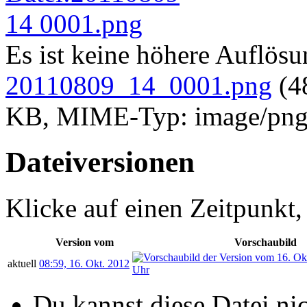
Es ist keine höhere Auflös
20110809_14_0001.png
‎
(4
KB, MIME-Typ:
image/pn
Dateiversionen
Klicke auf einen Zeitpunkt,
Version vom
Vorschaubild
aktuell
08:59, 16. Okt. 2012
Du kannst diese Datei ni