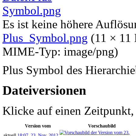
Es ist keine höhere Auflös
Plus_Symbol.png
‎
(11 × 11 
MIME-Typ:
image/png
)
Plus Symbol des Hierarchi
Dateiversionen
Klicke auf einen Zeitpunkt,
Version vom
Vorschaubild
aktuell
18:07, 23. Nov. 2012