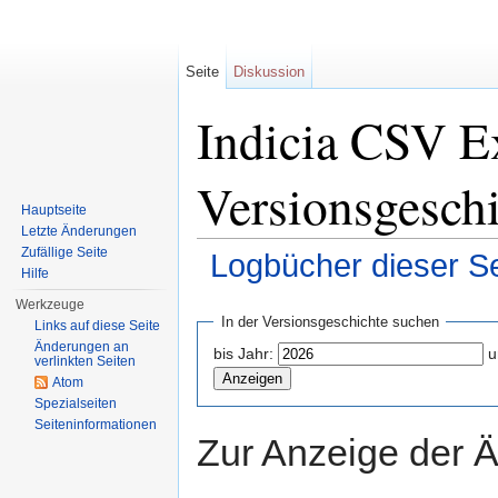
Seite
Diskussion
Indicia CSV E
Versionsgesch
Hauptseite
Letzte Änderungen
Zufällige Seite
Logbücher dieser Se
Hilfe
Wechseln zu:
Navigation
,
Suche
Werkzeuge
In der Versionsgeschichte suchen
Links auf diese Seite
Änderungen an
bis Jahr:
u
verlinkten Seiten
Atom
Spezialseiten
Seiten­informationen
Zur Anzeige der 