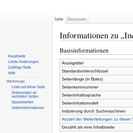
Seite
Diskussion
Informationen zu „I
Wechseln zu:
Navigation
,
Suche
Basisinformationen
Hauptseite
Letzte Änderungen
Anzeigetitel
Zufällige Seite
Standardsortierschlüssel
Hilfe
Seitenlänge (in Bytes)
Werkzeuge
Seitenkennnummer
Links auf diese Seite
Änderungen an
Seiteninhaltssprache
verlinkten Seiten
Spezialseiten
Seiteninhaltsmodell
Seiten­informationen
Indizierung durch Suchmaschinen
Anzahl der Weiterleitungen zu dieser 
Gezählt als eine Inhaltsseite