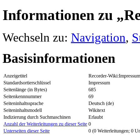
Informationen zu „R
Wechseln zu:
Navigation
,
S
Basisinformationen
Anzeigetitel
Recorder-Wiki:Impressu
Standardsortierschlüssel
Impressum
Seitenlänge (in Bytes)
685
Seitenkennnummer
69
Seiteninhaltssprache
Deutsch (de)
Seiteninhaltsmodell
Wikitext
Indizierung durch Suchmaschinen
Erlaubt
Anzahl der Weiterleitungen zu dieser Seite
0
Unterseiten dieser Seite
0 (0 Weiterleitungen; 0 Un