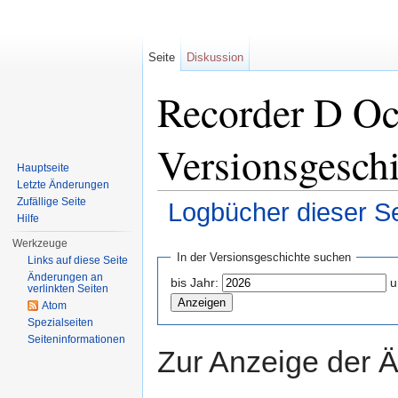
Seite
Diskussion
Recorder D Oc
Versionsgesch
Hauptseite
Letzte Änderungen
Zufällige Seite
Logbücher dieser Se
Hilfe
Wechseln zu:
Navigation
,
Suche
Werkzeuge
In der Versionsgeschichte suchen
Links auf diese Seite
Änderungen an
bis Jahr:
u
verlinkten Seiten
Atom
Spezialseiten
Seiten­informationen
Zur Anzeige der 