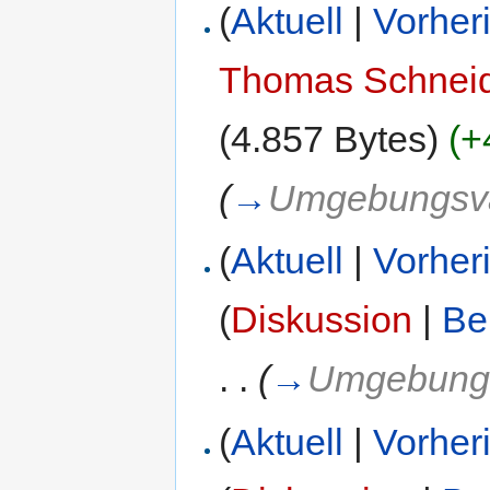
(
Aktuell
|
Vorher
Thomas Schnei
(4.857 Bytes)
(+
(
→
Umgebungsva
(
Aktuell
|
Vorher
(
Diskussion
|
Be
. .
(
→
Umgebungs
(
Aktuell
|
Vorher