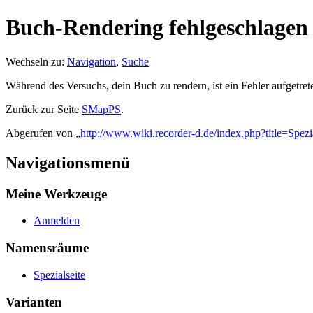
Buch-Rendering fehlgeschlagen
Wechseln zu:
Navigation
,
Suche
Während des Versuchs, dein Buch zu rendern, ist ein Fehler aufgetret
Zurück zur Seite
SMapPS
.
Abgerufen von „
http://www.wiki.recorder-d.de/index.php?title=Spez
Navigationsmenü
Meine Werkzeuge
Anmelden
Namensräume
Spezialseite
Varianten