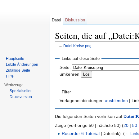
Datei
Diskussion
Seiten, die auf „Datei:
←
Datei:Kreise.png
Wechseln zu:
Navigation
,
Suche
Links auf diese Seite
Hauptseite
Letzte Änderungen
Seite:
Zufällige Seite
umkehren
Hilfe
Werkzeuge
Spezialseiten
Filter
Druckversion
Vorlageneinbindungen
ausblenden
| Lin
Die folgenden Seiten verlinken auf
Datei:K
Zeige (vorherige 50 | nächste 50) (
20
|
50
Recorder 6 Tutorial
(Dateilink) ‎
(
← Link