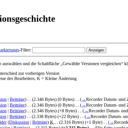
ionsgeschichte
arkierungs
-Filter:
 auswählen und die Schaltfläche „Gewählte Versionen vergleichen“ kl
nterschied zur vorherigen Version
esse des Bearbeiters, K = Kleine Änderung
sion
|
Beiträge
)
‎
. .
(2.346 Bytes)
(0 Bytes)
‎
. .
(
→
Recorder Datum- und 
sion
|
Beiträge
)
‎
. .
(2.346 Bytes)
(0 Bytes)
‎
. .
(
→
Recorder Datum- und 
sion
|
Beiträge
)
‎
. .
(2.346 Bytes)
(+8 Bytes)
‎
. .
(
→
Recorder Datum- und
sion
|
Beiträge
)
‎
. .
(2.338 Bytes)
(+22 Bytes)
‎
. .
(
→
Recorder Datum- un
ider
(
Diskussion
|
Beiträge
)
‎
K
. .
(2.316 Bytes)
(+1 Byte)
‎
. .
(
→
Record
ussion
|
Beiträge
)
‎
. .
(2.315 Bytes)
(+2.315 Bytes)
‎
. .
(Die Seite wurde n