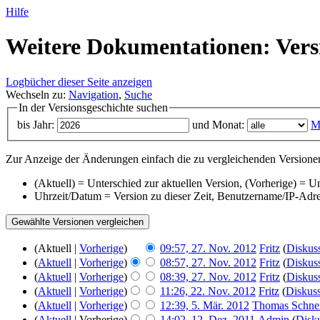
Hilfe
Weitere Dokumentationen: Vers
Logbücher dieser Seite anzeigen
Wechseln zu:
Navigation
,
Suche
In der Versionsgeschichte suchen
bis Jahr:
und Monat:
M
Zur Anzeige der Änderungen einfach die zu vergleichenden Versionen
(Aktuell) = Unterschied zur aktuellen Version, (Vorherige) = U
Uhrzeit/Datum = Version zu dieser Zeit, Benutzername/IP-Adr
(Aktuell |
Vorherige
)
09:57, 27. Nov. 2012
‎
Fritz
(
Diskus
(
Aktuell
|
Vorherige
)
08:57, 27. Nov. 2012
‎
Fritz
(
Diskus
(
Aktuell
|
Vorherige
)
08:39, 27. Nov. 2012
‎
Fritz
(
Diskus
(
Aktuell
|
Vorherige
)
11:26, 22. Nov. 2012
‎
Fritz
(
Diskus
(
Aktuell
|
Vorherige
)
12:39, 5. Mär. 2012
‎
Thomas Schne
(
Aktuell
| Vorherige)
14:02, 12. Dez. 2011
‎
Admin
(
Disk