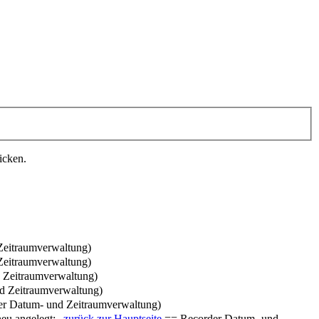
icken.
Zeitraumverwaltung
)
Zeitraumverwaltung
)
 Zeitraumverwaltung
)
d Zeitraumverwaltung
)
er Datum- und Zeitraumverwaltung
)
eu angelegt: „
zurück zur Hauptseite
== Recorder Datum- und