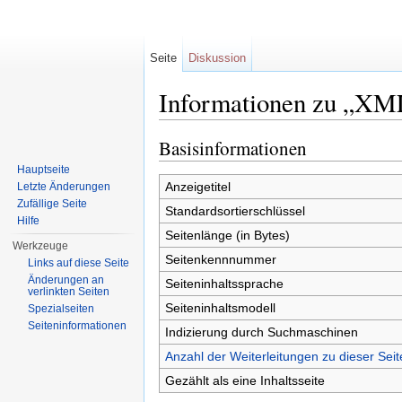
Seite
Diskussion
Informationen zu „XM
Wechseln zu:
Navigation
,
Suche
Basisinformationen
Hauptseite
Anzeigetitel
Letzte Änderungen
Zufällige Seite
Standardsortierschlüssel
Hilfe
Seitenlänge (in Bytes)
Werkzeuge
Seitenkennnummer
Links auf diese Seite
Änderungen an
Seiteninhaltssprache
verlinkten Seiten
Seiteninhaltsmodell
Spezialseiten
Seiten­informationen
Indizierung durch Suchmaschinen
Anzahl der Weiterleitungen zu dieser Seit
Gezählt als eine Inhaltsseite